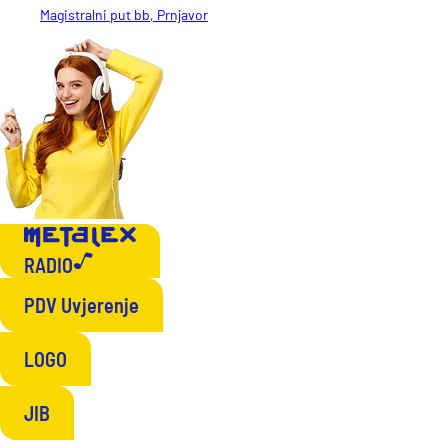
Magistralni put bb, Prnjavor
RADIO
PDV Uvjerenje
LOGO
JIB