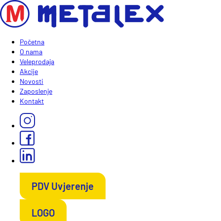
Početna
O nama
Veleprodaja
Akcije
Novosti
Zaposlenje
Kontakt
PDV Uvjerenje
LOGO