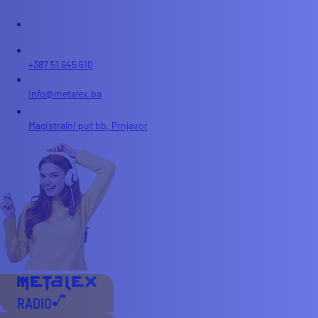
+387 51 645 610
info@metalex.ba
Magistralni put bb, Prnjavor
RADIO