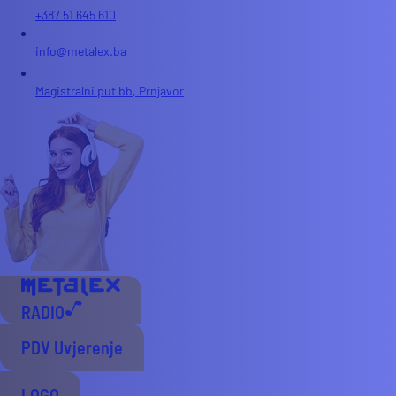
+387 51 645 610
info@metalex.ba
Magistralni put bb, Prnjavor
RADIO
PDV Uvjerenje
LOGO