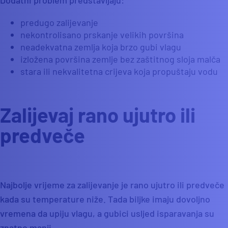
Dodatni problem predstavljaju:
predugo zalijevanje
nekontrolisano prskanje velikih površina
neadekvatna zemlja koja brzo gubi vlagu
izložena površina zemlje bez zaštitnog sloja malča
stara ili nekvalitetna crijeva koja propuštaju vodu
Zalijevaj rano ujutro ili
predveče
Najbolje vrijeme za zalijevanje je rano ujutro ili predveče
kada su temperature niže. Tada biljke imaju dovoljno
vremena da upiju vlagu, a gubici usljed isparavanja su
znatno manji.