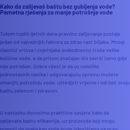
Kako da zalijevaš baštu bez gubljenja vode?
Pametna rješenja za manje potrošnje vode
Tokom toplih ljetnih dana pravilno zalijevanje postaje
jedan od najvažnijih faktora za zdrav rast biljaka. Mnogi
vlasnici vrtova i cvjetnjaka svakodnevno troše velike
količine vode, a da pritom značajan dio završi tamo gdje
nije potreban. Dobra vijest je da uz nekoliko
jednostavnih navika i odgovarajuću opremu možete
smanjiti potrošnju vode, uštedjeti vrijeme i održati svoju
baštu zelenom i zdravom.
U nastavku donosimo praktične savjete kako da
zalijevate baštu efikasnije, uz proizvode koji mogu
pomoći da svaka kap vode bude iskorištena na pravi