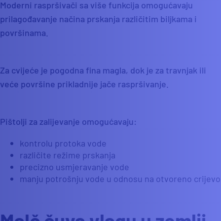
Moderni raspršivači sa više funkcija omogućavaju
prilagođavanje načina prskanja različitim biljkama i
površinama.
Za cvijeće je pogodna fina magla, dok je za travnjak ili
veće površine prikladnije jače raspršivanje.
Pištolji za zalijevanje omogućavaju:
kontrolu protoka vode
različite režime prskanja
precizno usmjeravanje vode
manju potrošnju vode u odnosu na otvoreno crijevo
Malč čuva vlagu u zemlji