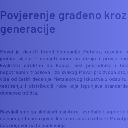
Povjerenje građeno kroz
generacije
Meval je vlastiti brend kompanije Metalex, razvijen s
jednim ciljem – donijeti moderan dizajn i provjerenu
kvalitetu direktno do kupca, bez posrednika i bez
nepotrebnih troškova. Iza svakog Meval proizvoda stoji
više od četiri decenije Metalexovog iskustva u odabiru,
testiranju i distribuciji robe koja ispunjava standarde
domaćeg tržišta.
Razvijali smo ga slušajući majstore, izvođače i kupce koji
su nam godinama govorili što im zaista treba – i Meval je
naš odgovor na ta očekivanja.